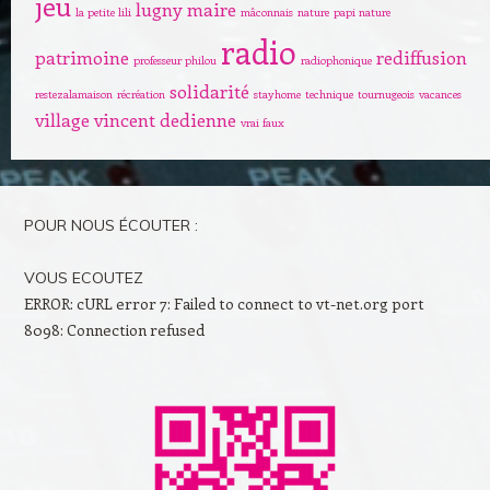
jeu
lugny
maire
la petite lili
mâconnais
nature
papi nature
radio
patrimoine
rediffusion
professeur philou
radiophonique
solidarité
restezalamaison
récréation
stayhome
technique
tournugeois
vacances
village
vincent dedienne
vrai faux
POUR NOUS ÉCOUTER :
VOUS ECOUTEZ
ERROR: cURL error 7: Failed to connect to vt-net.org port
8098: Connection refused