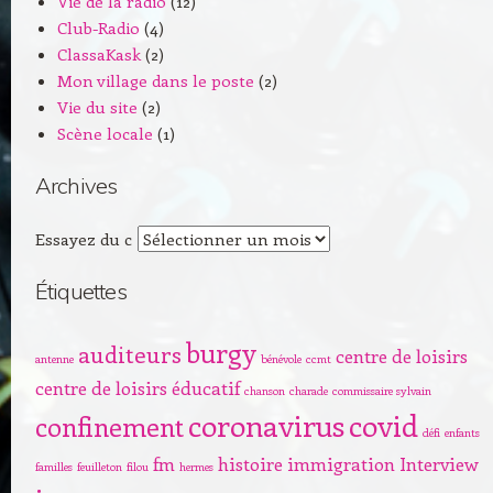
Vie de la radio
(12)
Club-Radio
(4)
ClassaKask
(2)
Mon village dans le poste
(2)
Vie du site
(2)
Scène locale
(1)
Archives
Archives
Essayez du c
Étiquettes
burgy
auditeurs
centre de loisirs
antenne
bénévole
ccmt
centre de loisirs éducatif
chanson
charade
commissaire sylvain
coronavirus
covid
confinement
défi
enfants
fm
histoire
immigration
Interview
familles
feuilleton
filou
hermes