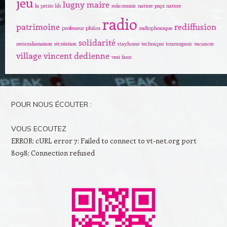
jeu
lugny
maire
la petite lili
mâconnais
nature
papi nature
radio
patrimoine
rediffusion
professeur philou
radiophonique
solidarité
restezalamaison
récréation
stayhome
technique
tournugeois
vacances
village
vincent dedienne
vrai faux
POUR NOUS ÉCOUTER :
VOUS ECOUTEZ
ERROR: cURL error 7: Failed to connect to vt-net.org port
8098: Connection refused