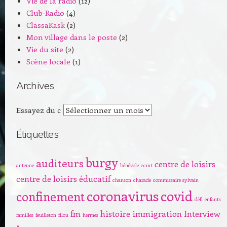
Vie de la radio
(12)
Club-Radio
(4)
ClassaKask
(2)
Mon village dans le poste
(2)
Vie du site
(2)
Scène locale
(1)
Archives
Archives
Essayez du c
Étiquettes
burgy
auditeurs
centre de loisirs
antenne
bénévole
ccmt
centre de loisirs éducatif
chanson
charade
commissaire sylvain
coronavirus
covid
confinement
défi
enfants
fm
histoire
immigration
Interview
familles
feuilleton
filou
hermes