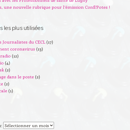
 avec les Professionnels de santé de Lugny
s, une nouvelle rubrique pour l’émission Confi’Potes !
 les plus utilisées
ts Journalistes du CECL
(17)
ment coronavirus
(13)
 radio
(12)
io
(4)
sk
(2)
age dans le poste
(2)
te
(2)
cale
(1)
Archives
 c