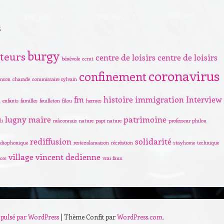
s
burgy
teurs
centre de loisirs
centre de loisirs
bénévole
ccmt
coronavirus
confinement
nson
charade
commissaire sylvain
fm
histoire
immigration
Interview
i
enfants
familles
feuilleton
filou
hermes
lugny
maire
patrimoine
li
mâconnais
nature
papi nature
professeur philou
rediffusion
solidarité
adiophonique
restezalamaison
récréation
stayhome
technique
village
vincent dedienne
ces
vrai faux
pulsé par WordPress
|
Thème Confit par
WordPress.com
.