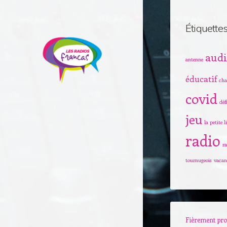
Étiquette
audi
antenne
éducatif
cha
covid
déf
jeu
la petite li
radio
r
tournugeois
vacan
Fièrement pro